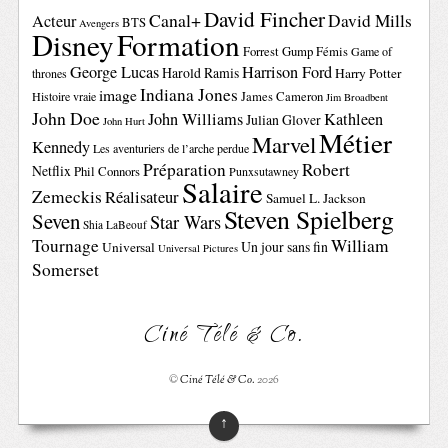
David Fincher
Canal+
David Mills
Acteur
BTS
Avengers
Disney
Formation
Forrest Gump
Fémis
Game of
George Lucas
Harrison Ford
Harold Ramis
Harry Potter
thrones
Indiana Jones
image
Histoire vraie
James Cameron
Jim Broadbent
John Doe
John Williams
Kathleen
Julian Glover
John Hurt
Métier
Marvel
Kennedy
Les aventuriers de l’arche perdue
Préparation
Robert
Netflix
Phil Connors
Punxsutawney
Salaire
Zemeckis
Réalisateur
Samuel L. Jackson
Steven Spielberg
Seven
Star Wars
Shia LaBeouf
Tournage
William
Un jour sans fin
Universal
Universal Pictures
Somerset
Ciné Télé & Co.
©
Ciné Télé & Co.
2026
↑