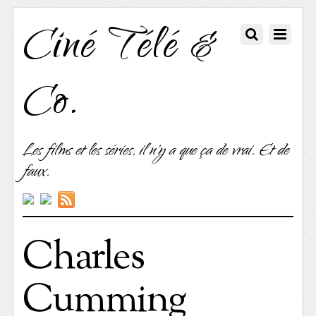
Ciné Télé &
Co.
Les films et les séries, il n'y a que ça de vrai. Et de
faux.
Charles
Cumming