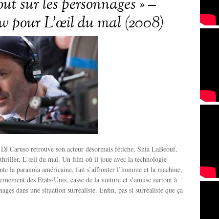
ut sur les personnages » –
ew pour L’œil du mal (2008)
 DJ Caruso retrouve son acteur désormais fétiche, Shia LaBeouf,
hriller, L’œil du mal. Un film où il joue avec la technologie
ente la paranoïa américaine, fait s’affronter l’homme et la machine,
ernement des Etats-Unis, casse de la voiture et s’amuse surtout à
ages dans une situation surréaliste. Enfin, pas si surréaliste que ça