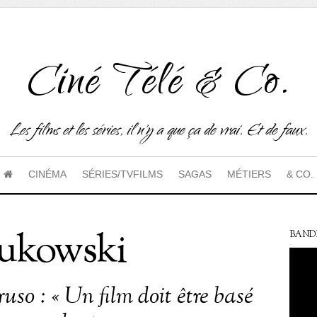
Ciné Télé & Co.
Les films et les séries, il n'y a que ça de vrai. Et de faux.
CINÉMA
SÉRIES/TVFILMS
SAGAS
MÉTIERS
& CO.
Bukowski
BAND
uso : « Un film doit être basé