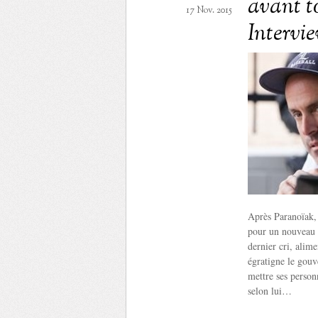
avant to
17 Nov. 2015
Intervi
Après Paranoïak,
pour un nouveau t
dernier cri, alim
égratigne le gouv
mettre ses personn
selon lui…