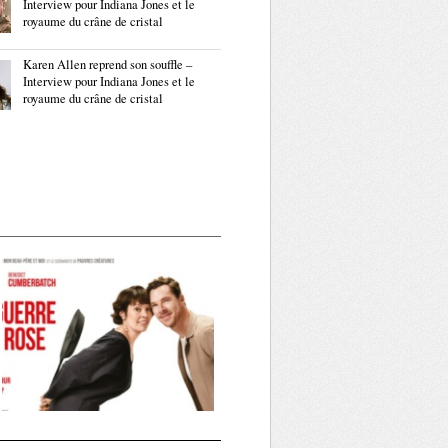
Interview pour Indiana Jones et le
royaume du crâne de cristal
Karen Allen reprend son souffle –
Interview pour Indiana Jones et le
royaume du crâne de cristal