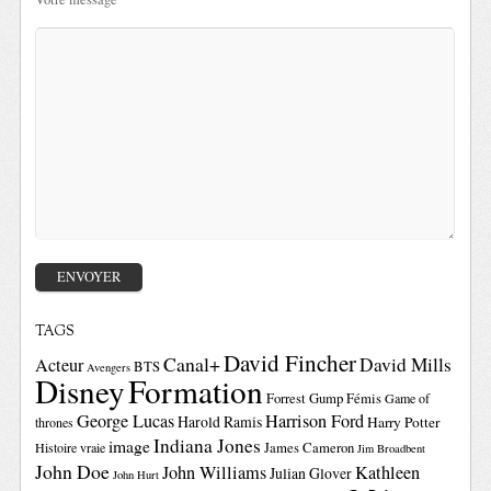
TAGS
David Fincher
Canal+
David Mills
Acteur
BTS
Avengers
Disney
Formation
Forrest Gump
Fémis
Game of
George Lucas
Harrison Ford
Harold Ramis
Harry Potter
thrones
Indiana Jones
image
Histoire vraie
James Cameron
Jim Broadbent
John Doe
John Williams
Kathleen
Julian Glover
John Hurt