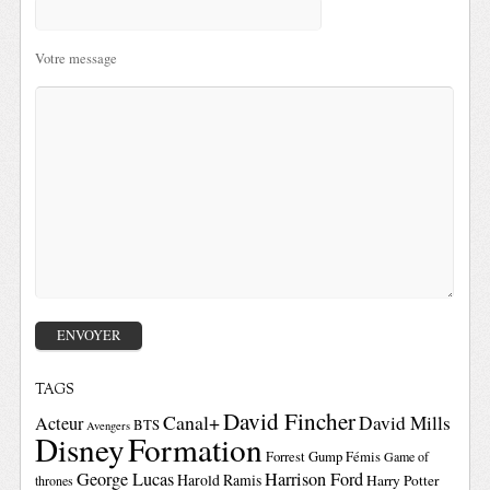
Votre message
TAGS
David Fincher
Canal+
David Mills
Acteur
BTS
Avengers
Disney
Formation
Forrest Gump
Fémis
Game of
George Lucas
Harrison Ford
Harold Ramis
Harry Potter
thrones