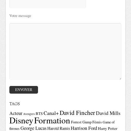
Votre message
TAGS
David Fincher
Canal+
David Mills
Acteur
BTS
Avengers
Disney
Formation
Forrest Gump
Fémis
Game of
George Lucas
Harrison Ford
Harold Ramis
Harry Potter
thrones