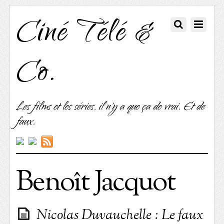
Ciné Télé &
Co.
Les films et les séries, il n'y a que ça de vrai. Et de
faux.
Benoît Jacquot
Nicolas Duvauchelle : Le faux