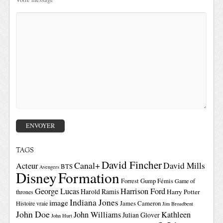
TAGS
David Fincher
Canal+
David Mills
Acteur
BTS
Avengers
Disney
Formation
Forrest Gump
Fémis
Game of
George Lucas
Harrison Ford
Harold Ramis
Harry Potter
thrones
Indiana Jones
image
Histoire vraie
James Cameron
Jim Broadbent
John Doe
John Williams
Kathleen
Julian Glover
John Hurt