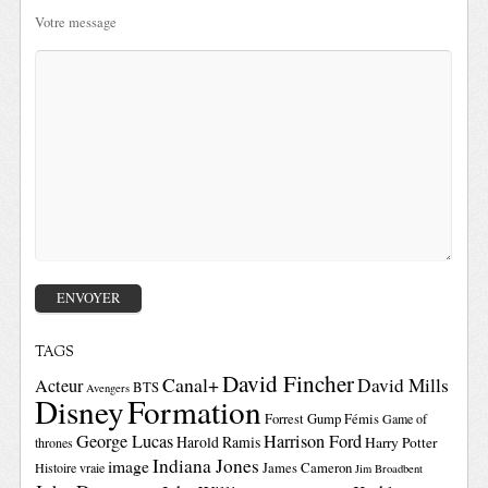
Votre message
TAGS
David Fincher
Canal+
David Mills
Acteur
BTS
Avengers
Disney
Formation
Forrest Gump
Fémis
Game of
George Lucas
Harrison Ford
Harold Ramis
Harry Potter
thrones
Indiana Jones
image
Histoire vraie
James Cameron
Jim Broadbent