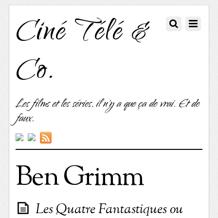
Ciné Télé &
Co.
Les films et les séries, il n'y a que ça de vrai. Et de
faux.
Ben Grimm
Les Quatre Fantastiques ou