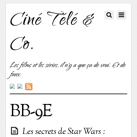
Ciné Télé &
Co.
Les films et les séries, il n'y a que ça de vrai. Et de
faux.
BB-9E
Les secrets de Star Wars :