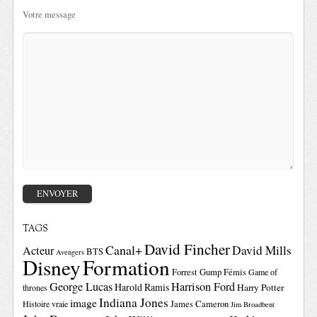
Votre message
TAGS
David Fincher
Canal+
David Mills
Acteur
BTS
Avengers
Disney
Formation
Forrest Gump
Fémis
Game of
George Lucas
Harrison Ford
Harold Ramis
Harry Potter
thrones
Indiana Jones
image
Histoire vraie
James Cameron
Jim Broadbent