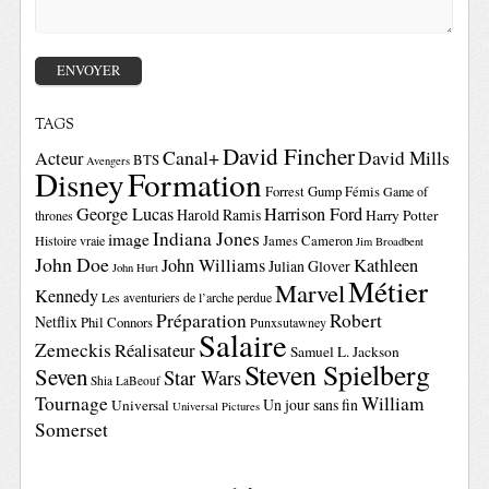
TAGS
David Fincher
Canal+
David Mills
Acteur
BTS
Avengers
Disney
Formation
Forrest Gump
Fémis
Game of
George Lucas
Harrison Ford
Harold Ramis
Harry Potter
thrones
Indiana Jones
image
Histoire vraie
James Cameron
Jim Broadbent
John Doe
John Williams
Kathleen
Julian Glover
John Hurt
Métier
Marvel
Kennedy
Les aventuriers de l’arche perdue
Préparation
Robert
Netflix
Phil Connors
Punxsutawney
Salaire
Zemeckis
Réalisateur
Samuel L. Jackson
Steven Spielberg
Seven
Star Wars
Shia LaBeouf
Tournage
William
Un jour sans fin
Universal
Universal Pictures
Somerset