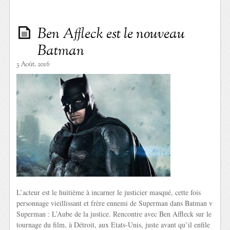
Ben Affleck est le nouveau
Batman
3 Août. 2016
L’acteur est le huitième à incarner le justicier masqué, cette fois
personnage vieillissant et frère ennemi de Superman dans Batman v
Superman : L’Aube de la justice. Rencontre avec Ben Affleck sur le
tournage du film, à Détroit, aux Etats-Unis, juste avant qu’il enfile