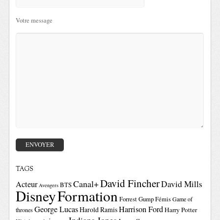
Votre message
TAGS
David Fincher
Canal+
David Mills
Acteur
BTS
Avengers
Disney
Formation
Forrest Gump
Fémis
Game of
George Lucas
Harrison Ford
Harold Ramis
Harry Potter
thrones