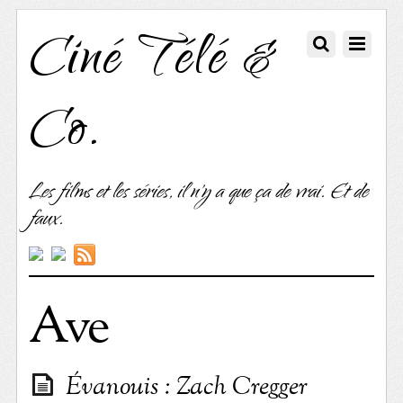
Ciné Télé &
Co.
Les films et les séries, il n'y a que ça de vrai. Et de
faux.
Ave
Évanouis : Zach Cregger