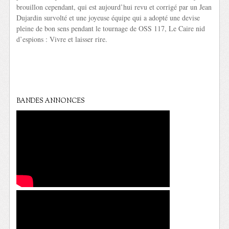
brouillon cependant, qui est aujourd’hui revu et corrigé par un Jean
Dujardin survolté et une joyeuse équipe qui a adopté une devise
pleine de bon sens pendant le tournage de OSS 117, Le Caire nid
d’espions : Vivre et laisser rire.
BANDES ANNONCES