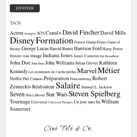
TAGS
David Fincher
Canal+
David Mills
Acteur
BTS
Avengers
Disney
Formation
Forrest Gump
Fémis
Game of
George Lucas
Harrison Ford
Harold Ramis
Harry Potter
thrones
Indiana Jones
image
Histoire vraie
James Cameron
Jim Broadbent
John Doe
John Williams
Kathleen
Julian Glover
John Hurt
Métier
Marvel
Kennedy
Les aventuriers de l’arche perdue
Préparation
Robert
Netflix
Phil Connors
Punxsutawney
Salaire
Zemeckis
Réalisateur
Samuel L. Jackson
Steven Spielberg
Seven
Star Wars
Shia LaBeouf
Tournage
William
Un jour sans fin
Universal
Universal Pictures
Somerset
Ciné Télé & Co.