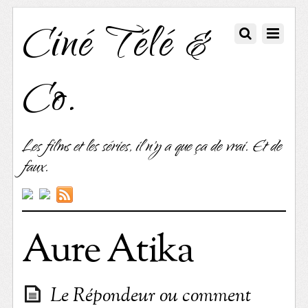
Ciné Télé &
Co.
Les films et les séries, il n'y a que ça de vrai. Et de
faux.
Aure Atika
Le Répondeur ou comment