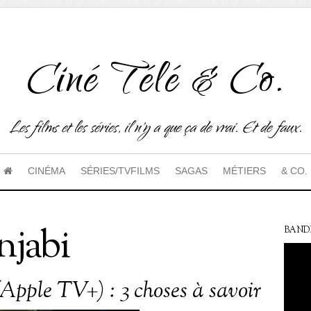
Ciné Télé & Co.
Les films et les séries, il n'y a que ça de vrai. Et de faux.
CINÉMA
SÉRIES/TVFILMS
SAGAS
MÉTIERS
& CO.
njabi
BAND
(Apple TV+) : 3 choses à savoir