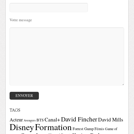
Votre message
TAGS
David Fincher
Canal+
David Mills
Acteur
BTS
Avengers
Disney
Formation
Forrest Gump
Fémis
Game of