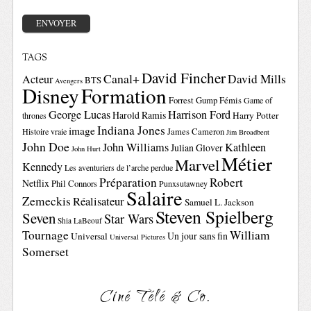
TAGS
David Fincher
Canal+
David Mills
Acteur
BTS
Avengers
Disney
Formation
Forrest Gump
Fémis
Game of
George Lucas
Harrison Ford
Harold Ramis
Harry Potter
thrones
Indiana Jones
image
Histoire vraie
James Cameron
Jim Broadbent
John Doe
John Williams
Kathleen
Julian Glover
John Hurt
Métier
Marvel
Kennedy
Les aventuriers de l’arche perdue
Préparation
Robert
Netflix
Phil Connors
Punxsutawney
Salaire
Zemeckis
Réalisateur
Samuel L. Jackson
Steven Spielberg
Seven
Star Wars
Shia LaBeouf
Tournage
William
Un jour sans fin
Universal
Universal Pictures
Somerset
Ciné Télé & Co.