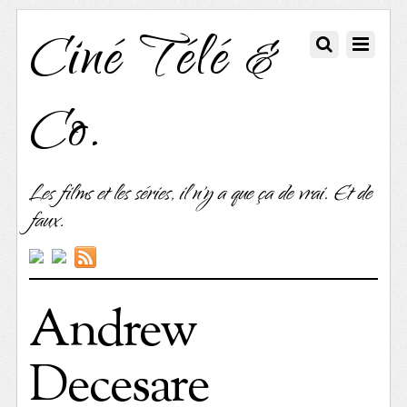
Ciné Télé &
Co.
Les films et les séries, il n'y a que ça de vrai. Et de
faux.
Andrew
Decesare