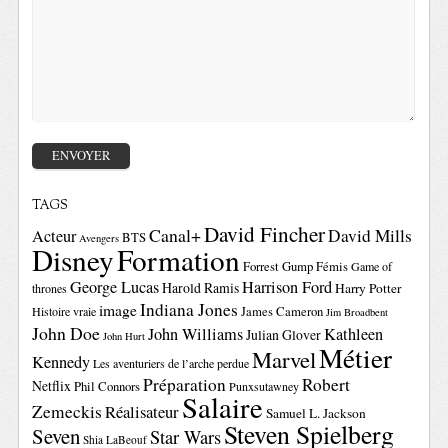
TAGS
David Fincher
Canal+
David Mills
Acteur
BTS
Avengers
Disney
Formation
Forrest Gump
Fémis
Game of
George Lucas
Harrison Ford
Harold Ramis
Harry Potter
thrones
Indiana Jones
image
Histoire vraie
James Cameron
Jim Broadbent
John Doe
John Williams
Kathleen
Julian Glover
John Hurt
Métier
Marvel
Kennedy
Les aventuriers de l’arche perdue
Préparation
Robert
Netflix
Phil Connors
Punxsutawney
Salaire
Zemeckis
Réalisateur
Samuel L. Jackson
Steven Spielberg
Seven
Star Wars
Shia LaBeouf