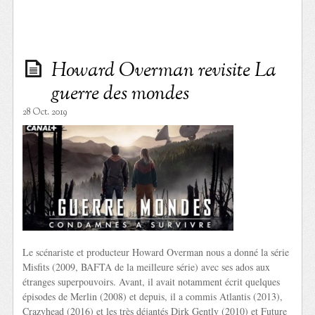
Howard Overman revisite La
guerre des mondes
28 Oct. 2019
Le scénariste et producteur Howard Overman nous a donné la série
Misfits (2009, BAFTA de la meilleure série) avec ses ados aux
étranges superpouvoirs. Avant, il avait notamment écrit quelques
épisodes de Merlin (2008) et depuis, il a commis Atlantis (2013),
Crazyhead (2016) et les très déjantés Dirk Gently (2010) et Future