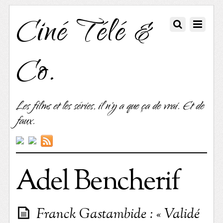
Ciné Télé &
Co.
Les films et les séries, il n'y a que ça de vrai. Et de
faux.
Adel Bencherif
Franck Gastambide : « Validé