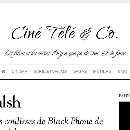
Ciné Télé & Co.
Les films et les séries, il n'y a que ça de vrai. Et de faux.
CINÉMA
SÉRIES/TVFILMS
SAGAS
MÉTIERS
& CO.
lsh
BAND
s coulisses de Black Phone de