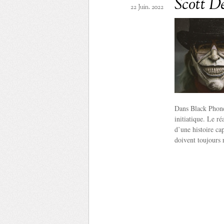
Scott D
22 Juin. 2022
Dans Black Phone,
initiatique. Le r
d’une histoire cap
doivent toujours r