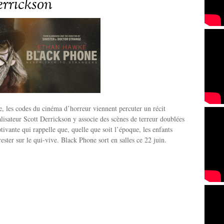
errickson
 les codes du cinéma d’horreur viennent percuter un récit
éalisateur Scott Derrickson y associe des scènes de terreur doublées
tivante qui rappelle que, quelle que soit l’époque, les enfants
ester sur le qui-vive. Black Phone sort en salles ce 22 juin.