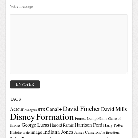
Votre message
TAGS
David Fincher
Canal+
David Mills
Acteur
BTS
Avengers
Disney
Formation
Forrest Gump
Fémis
Game of
George Lucas
Harrison Ford
Harold Ramis
Harry Potter
thrones
Indiana Jones
image
Histoire vraie
James Cameron
Jim Broadbent