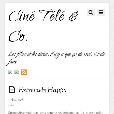
Ciné Télé &
Co.
Les films et les séries, il n'y a que ça de vrai. Et de
faux.
Extremely Happy
2 Nov. 2008
dans
Suspendisse volutpat, eros congue scelerisque iaculis, magna odio