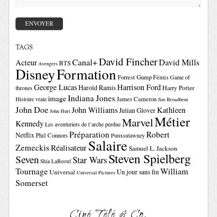
TAGS
David Fincher
Canal+
David Mills
Acteur
BTS
Avengers
Disney
Formation
Forrest Gump
Fémis
Game of
George Lucas
Harrison Ford
Harold Ramis
Harry Potter
thrones
Indiana Jones
image
Histoire vraie
James Cameron
Jim Broadbent
John Doe
John Williams
Kathleen
Julian Glover
John Hurt
Métier
Marvel
Kennedy
Les aventuriers de l’arche perdue
Préparation
Robert
Netflix
Phil Connors
Punxsutawney
Salaire
Zemeckis
Réalisateur
Samuel L. Jackson
Steven Spielberg
Seven
Star Wars
Shia LaBeouf
Tournage
William
Un jour sans fin
Universal
Universal Pictures
Somerset
Ciné Télé & Co.