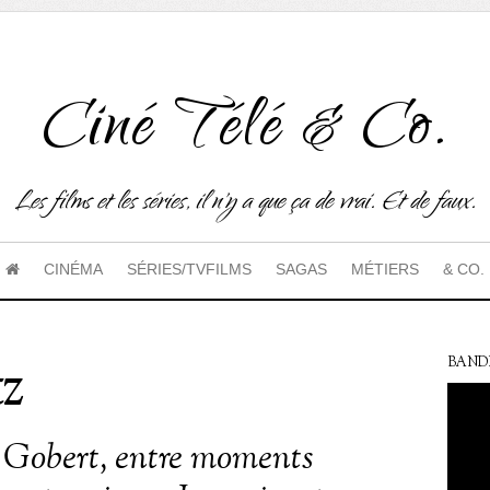
Ciné Télé & Co.
Les films et les séries, il n'y a que ça de vrai. Et de faux.
CINÉMA
SÉRIES/TVFILMS
SAGAS
MÉTIERS
& CO.
tz
BAND
 Gobert, entre moments