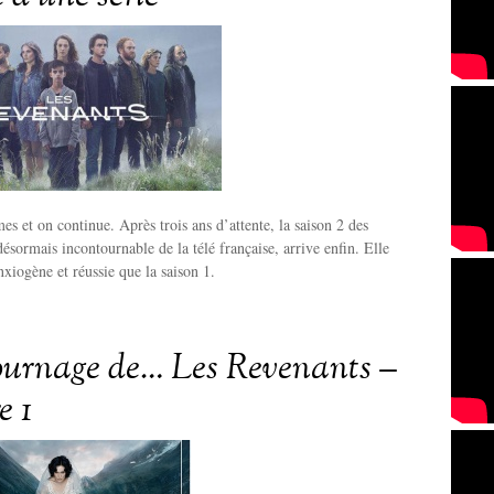
s et on continue. Après trois ans d’attente, la saison 2 des
désormais incontournable de la télé française, arrive enfin. Elle
nxiogène et réussie que la saison 1.
tournage de… Les Revenants –
e 1