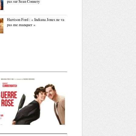
pas sur Sean Connery
Harrison Ford : « Indiana Jones ne va
pas me manquer »