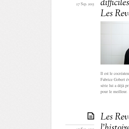
difficil
27 Sep. 2015
Les Rev
Il est le cocréat
Fabrice Gobert év
série lui a déjà p
pour le meilleur.
Les Rev
l’histoi