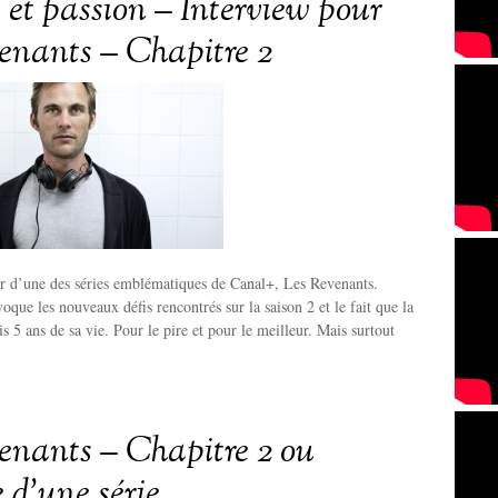
es et passion – Interview pour
enants – Chapitre 2
eur d’une des séries emblématiques de Canal+, Les Revenants.
oque les nouveaux défis rencontrés sur la saison 2 et le fait que la
ris 5 ans de sa vie. Pour le pire et pour le meilleur. Mais surtout
enants – Chapitre 2 ou
re d’une série