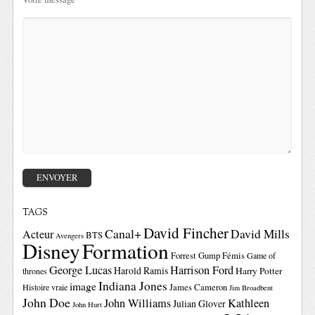
TAGS
David Fincher
Canal+
David Mills
Acteur
BTS
Avengers
Disney
Formation
Forrest Gump
Fémis
Game of
George Lucas
Harrison Ford
Harold Ramis
Harry Potter
thrones
Indiana Jones
image
Histoire vraie
James Cameron
Jim Broadbent
John Doe
John Williams
Kathleen
Julian Glover
John Hurt