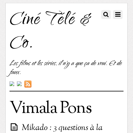
Ciné Télé &
Co.
Les films et les séries, il n'y a que ça de vrai. Et de
faux.
Vimala Pons
Mikado : 3 questions à la