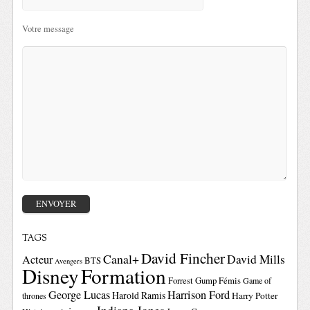
Votre message
TAGS
David Fincher
Canal+
David Mills
Acteur
BTS
Avengers
Disney
Formation
Forrest Gump
Fémis
Game of
George Lucas
Harrison Ford
Harold Ramis
Harry Potter
thrones