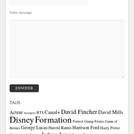
Votre message
TAGS
David Fincher
Canal+
David Mills
Acteur
BTS
Avengers
Disney
Formation
Forrest Gump
Fémis
Game of
George Lucas
Harrison Ford
Harold Ramis
Harry Potter
thrones