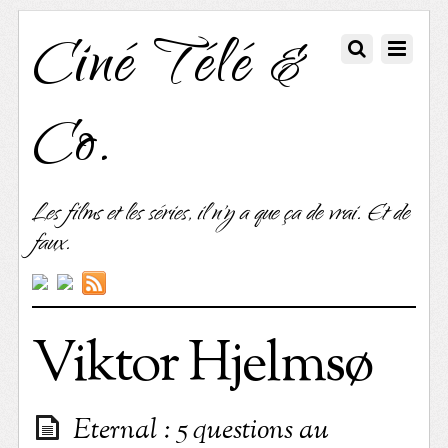
Ciné Télé &
Co.
Les films et les séries, il n'y a que ça de vrai. Et de
faux.
Viktor Hjelmsø
Eternal : 5 questions au