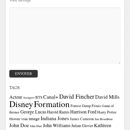
Votre message
TAGS
David Fincher
Canal+
David Mills
Acteur
BTS
Avengers
Disney
Formation
Forrest Gump
Fémis
Game of
George Lucas
Harrison Ford
Harold Ramis
Harry Potter
thrones
Indiana Jones
image
Histoire vraie
James Cameron
Jim Broadbent
John Doe
John Williams
Kathleen
Julian Glover
John Hurt