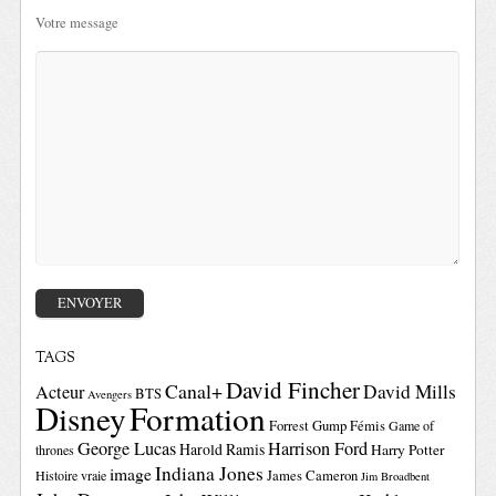
Votre message
TAGS
David Fincher
Canal+
David Mills
Acteur
BTS
Avengers
Disney
Formation
Forrest Gump
Fémis
Game of
George Lucas
Harrison Ford
Harold Ramis
Harry Potter
thrones
Indiana Jones
image
Histoire vraie
James Cameron
Jim Broadbent