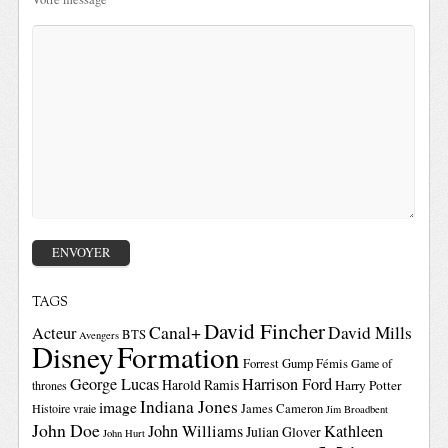
TAGS
David Fincher
Canal+
David Mills
Acteur
BTS
Avengers
Disney
Formation
Forrest Gump
Fémis
Game of
George Lucas
Harrison Ford
Harold Ramis
Harry Potter
thrones
Indiana Jones
image
Histoire vraie
James Cameron
Jim Broadbent
John Doe
John Williams
Kathleen
Julian Glover
John Hurt