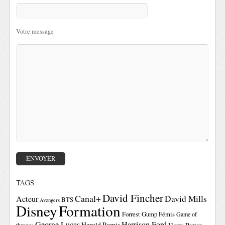
Votre message
TAGS
David Fincher
Canal+
David Mills
Acteur
BTS
Avengers
Disney
Formation
Forrest Gump
Fémis
Game of
George Lucas
Harrison Ford
Harold Ramis