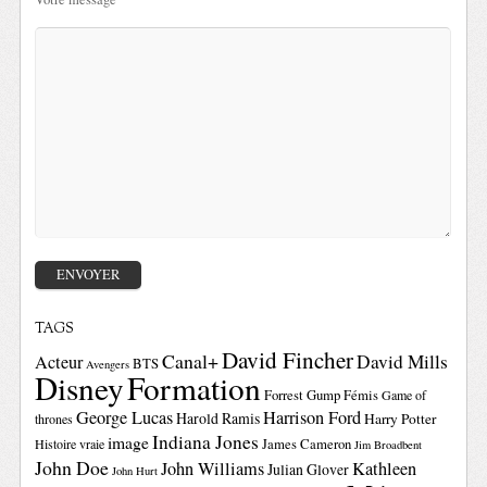
TAGS
David Fincher
Canal+
David Mills
Acteur
BTS
Avengers
Disney
Formation
Forrest Gump
Fémis
Game of
George Lucas
Harrison Ford
Harold Ramis
Harry Potter
thrones
Indiana Jones
image
Histoire vraie
James Cameron
Jim Broadbent
John Doe
John Williams
Kathleen
Julian Glover
John Hurt