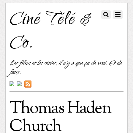
Ciné Télé &
Co.
Les films et les séries, il n'y a que ça de vrai. Et de
faux.
Thomas Haden
Church