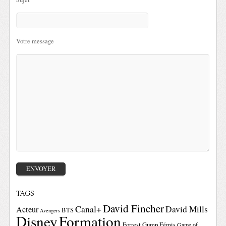
Votre message
TAGS
David Fincher
Canal+
David Mills
Acteur
BTS
Avengers
Disney
Formation
Forrest Gump
Fémis
Game of