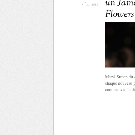
un Jame
3 Juil. 2017
Flowers
Meryl Streep dit 
chaque nouveau pr
comme avec la dr