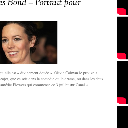
s Bond – Portrait pour
qu’elle est « divinement douée ». Olivia Colman le prouve à
ojet, que ce soit dans la comédie ou le drame, ou dans les deux,
amédie Flowers qui commence ce 3 juillet sur Canal +.