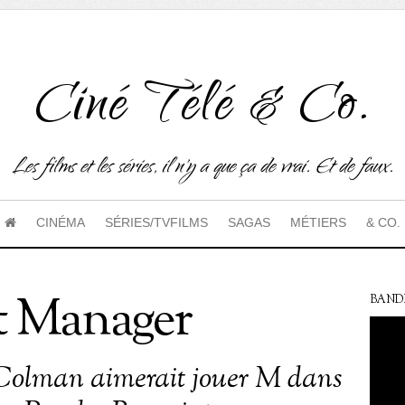
Ciné Télé & Co.
Les films et les séries, il n'y a que ça de vrai. Et de faux.
CINÉMA
SÉRIES/TVFILMS
SAGAS
MÉTIERS
& CO.
t Manager
BAND
Colman aimerait jouer M dans