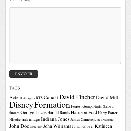
TAGS
David Fincher
Canal+
David Mills
Acteur
BTS
Avengers
Disney
Formation
Forrest Gump
Fémis
Game of
George Lucas
Harrison Ford
Harold Ramis
Harry Potter
thrones
Indiana Jones
image
Histoire vraie
James Cameron
Jim Broadbent
John Doe
John Williams
Kathleen
Julian Glover
John Hurt