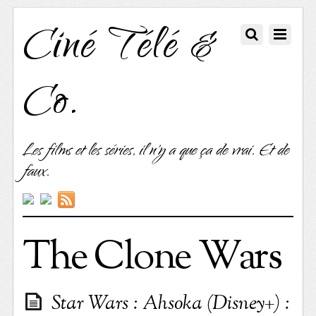
Ciné Télé &
Co.
Les films et les séries, il n'y a que ça de vrai. Et de
faux.
The Clone Wars
Star Wars : Ahsoka (Disney+) :