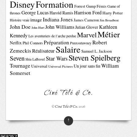
Disney
Formation
Forrest Gump
Fémis
Game of
George Lucas
Harrison Ford
Harold Ramis
Harry Potter
thrones
Indiana Jones
image
Histoire vraie
James Cameron
Jim Broadbent
John Doe
John Williams
Kathleen
Julian Glover
John Hurt
Métier
Marvel
Kennedy
Les aventuriers de l’arche perdue
Préparation
Robert
Netflix
Phil Connors
Punxsutawney
Salaire
Zemeckis
Réalisateur
Samuel L. Jackson
Steven Spielberg
Seven
Star Wars
Shia LaBeouf
Tournage
William
Un jour sans fin
Universal
Universal Pictures
Somerset
Ciné Télé & Co.
©
Ciné Télé & Co.
2026
↑