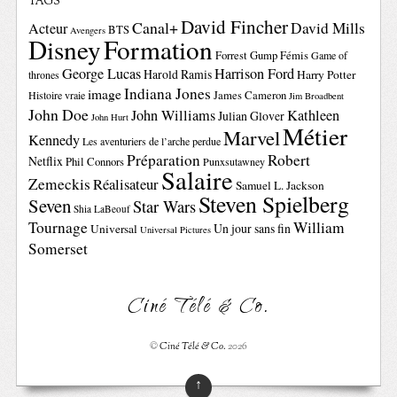
TAGS
David Fincher
Canal+
David Mills
Acteur
BTS
Avengers
Disney
Formation
Forrest Gump
Fémis
Game of
George Lucas
Harrison Ford
Harold Ramis
Harry Potter
thrones
Indiana Jones
image
Histoire vraie
James Cameron
Jim Broadbent
John Doe
John Williams
Kathleen
Julian Glover
John Hurt
Métier
Marvel
Kennedy
Les aventuriers de l’arche perdue
Préparation
Robert
Netflix
Phil Connors
Punxsutawney
Salaire
Zemeckis
Réalisateur
Samuel L. Jackson
Steven Spielberg
Seven
Star Wars
Shia LaBeouf
Tournage
William
Un jour sans fin
Universal
Universal Pictures
Somerset
Ciné Télé & Co.
©
Ciné Télé & Co.
2026
↑