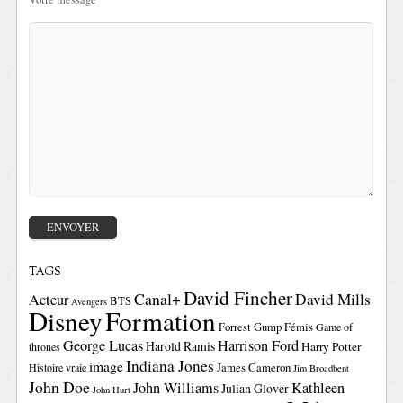
TAGS
David Fincher
Canal+
David Mills
Acteur
BTS
Avengers
Disney
Formation
Forrest Gump
Fémis
Game of
George Lucas
Harrison Ford
Harold Ramis
Harry Potter
thrones
Indiana Jones
image
Histoire vraie
James Cameron
Jim Broadbent
John Doe
John Williams
Kathleen
Julian Glover
John Hurt