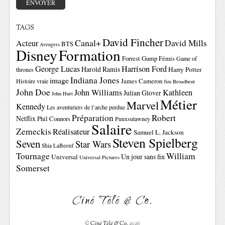
TAGS
David Fincher
Canal+
David Mills
Acteur
BTS
Avengers
Disney
Formation
Forrest Gump
Fémis
Game of
George Lucas
Harrison Ford
Harold Ramis
Harry Potter
thrones
Indiana Jones
image
Histoire vraie
James Cameron
Jim Broadbent
John Doe
John Williams
Kathleen
Julian Glover
John Hurt
Métier
Marvel
Kennedy
Les aventuriers de l’arche perdue
Préparation
Robert
Netflix
Phil Connors
Punxsutawney
Salaire
Zemeckis
Réalisateur
Samuel L. Jackson
Steven Spielberg
Seven
Star Wars
Shia LaBeouf
Tournage
William
Un jour sans fin
Universal
Universal Pictures
Somerset
Ciné Télé & Co.
©
Ciné Télé & Co.
2026