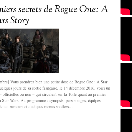
miers secrets de Rogue One: A
rs Story
bre] Vous prendrez bien une petite dose de Rogue One : A Star
elques jours de sa sortie française, le 14 décembre 2016, voici un
– officielles ou non – qui circulent sur la Toile quant au premier
ga Star Wars. Au programme : synopsis, personnages, équipes
stique, rumeurs et quelques menus spoilers…