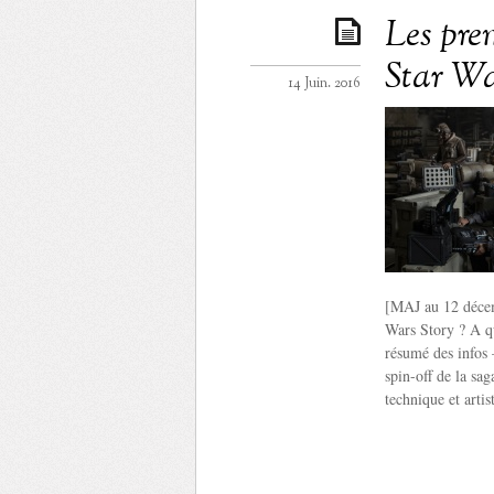
Les pre
Star Wa
14 Juin. 2016
[MAJ au 12 décem
Wars Story ? A qu
résumé des infos 
spin-off de la sa
technique et arti