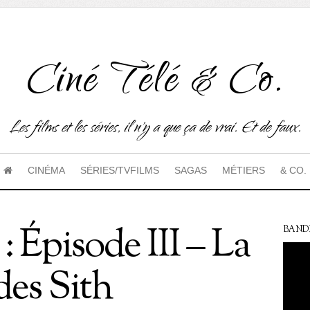
Ciné Télé & Co.
Les films et les séries, il n'y a que ça de vrai. Et de faux.
CINÉMA
SÉRIES/TVFILMS
SAGAS
MÉTIERS
& CO.
: Épisode III – La
BAND
des Sith