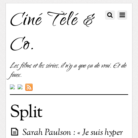
Ciné Télé &
Co.
Les films et les séries, il n'y a que ça de vrai. Et de
faux.
Split
Sarah Paulson : « Je suis hyper