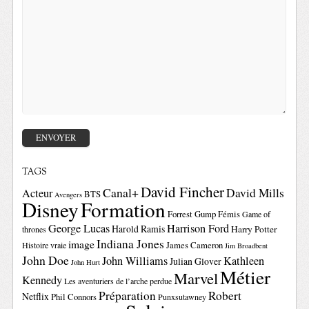
TAGS
David Fincher
Canal+
David Mills
Acteur
BTS
Avengers
Disney
Formation
Forrest Gump
Fémis
Game of
George Lucas
Harrison Ford
Harold Ramis
Harry Potter
thrones
Indiana Jones
image
Histoire vraie
James Cameron
Jim Broadbent
John Doe
John Williams
Kathleen
Julian Glover
John Hurt
Métier
Marvel
Kennedy
Les aventuriers de l’arche perdue
Préparation
Robert
Netflix
Phil Connors
Punxsutawney