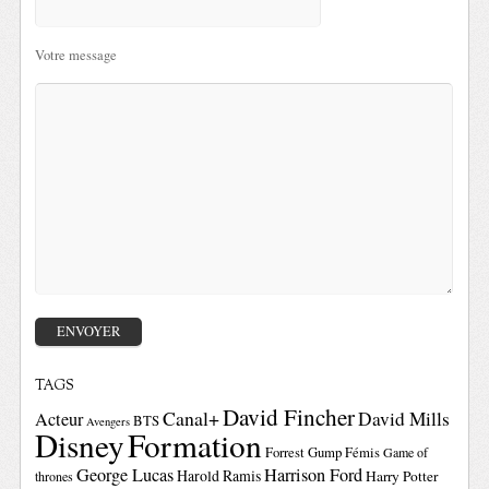
Votre message
TAGS
David Fincher
Canal+
David Mills
Acteur
BTS
Avengers
Disney
Formation
Forrest Gump
Fémis
Game of
George Lucas
Harrison Ford
Harold Ramis
Harry Potter
thrones