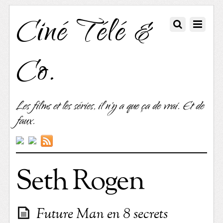
Ciné Télé &
Co.
Les films et les séries, il n'y a que ça de vrai. Et de
faux.
Seth Rogen
Future Man en 8 secrets