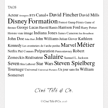
TAGS
David Fincher
Canal+
David Mills
Acteur
BTS
Avengers
Disney
Formation
Forrest Gump
Fémis
Game of
George Lucas
Harrison Ford
Harold Ramis
Harry Potter
thrones
Indiana Jones
image
Histoire vraie
James Cameron
Jim Broadbent
John Doe
John Williams
Kathleen
Julian Glover
John Hurt
Métier
Marvel
Kennedy
Les aventuriers de l’arche perdue
Préparation
Robert
Netflix
Phil Connors
Punxsutawney
Salaire
Zemeckis
Réalisateur
Samuel L. Jackson
Steven Spielberg
Seven
Star Wars
Shia LaBeouf
Tournage
William
Un jour sans fin
Universal
Universal Pictures
Somerset
Ciné Télé & Co.
©
Ciné Télé & Co.
2026