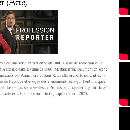
er (Arte)
ter est une série australienne qui suit la salle de rédaction d’un
en Australie dans les années 1980. Mettant principalement en scène
 incarnés par Anna Torv et Sam Reid, elle dresse le portrait de la
nne de l’époque et évoque des événements réels qui l’ont marquée.
diffusion des six épisodes de Profession : reporter à partir de ce 2
La série est disponible sur arte.tv jusqu’au 9 mai 2023.