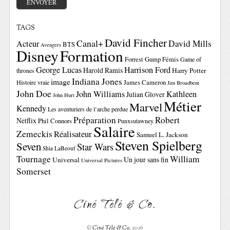
TAGS
David Fincher
Canal+
David Mills
Acteur
BTS
Avengers
Disney
Formation
Forrest Gump
Fémis
Game of
George Lucas
Harrison Ford
Harold Ramis
Harry Potter
thrones
Indiana Jones
image
Histoire vraie
James Cameron
Jim Broadbent
John Doe
John Williams
Kathleen
Julian Glover
John Hurt
Métier
Marvel
Kennedy
Les aventuriers de l’arche perdue
Préparation
Robert
Netflix
Phil Connors
Punxsutawney
Salaire
Zemeckis
Réalisateur
Samuel L. Jackson
Steven Spielberg
Seven
Star Wars
Shia LaBeouf
Tournage
William
Un jour sans fin
Universal
Universal Pictures
Somerset
Ciné Télé & Co.
©
Ciné Télé & Co.
2026