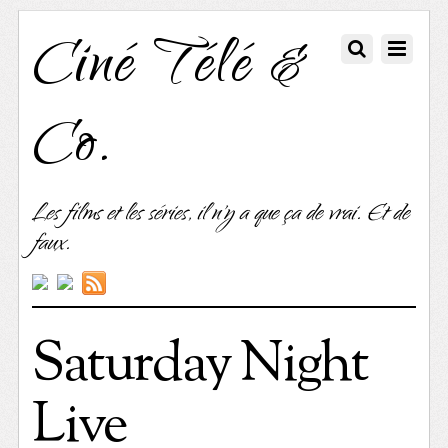
Ciné Télé &
Co.
Les films et les séries, il n'y a que ça de vrai. Et de
faux.
Saturday Night
Live