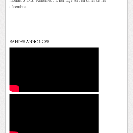
monde. S.O.S. Fantômes : L’héritage sort en salles ce 1er
décembre.
BANDES ANNONCES