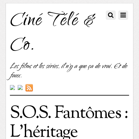
Ciné Télé &
Co.
Les films et les séries, il n'y a que ça de vrai. Et de
faux.
S.O.S. Fantômes :
L’héritage