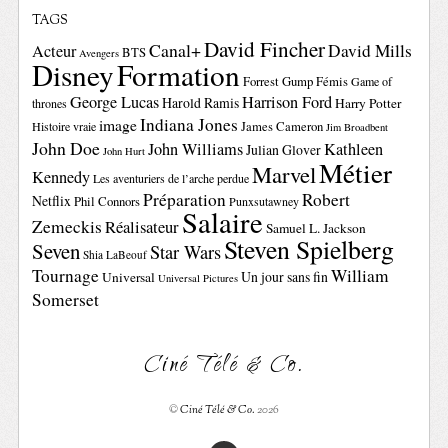
TAGS
David Fincher
Canal+
David Mills
Acteur
BTS
Avengers
Disney
Formation
Forrest Gump
Fémis
Game of
George Lucas
Harrison Ford
Harold Ramis
Harry Potter
thrones
Indiana Jones
image
Histoire vraie
James Cameron
Jim Broadbent
John Doe
John Williams
Kathleen
Julian Glover
John Hurt
Métier
Marvel
Kennedy
Les aventuriers de l’arche perdue
Préparation
Robert
Netflix
Phil Connors
Punxsutawney
Salaire
Zemeckis
Réalisateur
Samuel L. Jackson
Steven Spielberg
Seven
Star Wars
Shia LaBeouf
Tournage
William
Un jour sans fin
Universal
Universal Pictures
Somerset
Ciné Télé & Co.
©
Ciné Télé & Co.
2026