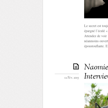
Le secret est tou
épargné l’éculé « 
Attendez de voir 
néanmoins ouvert
époustouflante. Et
Naomie 
Intervi
12 Fév. 2015