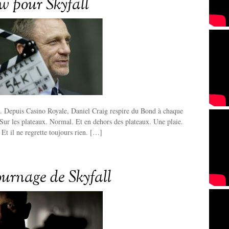
ew pour Skyfall
d. Depuis Casino Royale, Daniel Craig respire du Bond à chaque
. Sur les plateaux. Normal. Et en dehors des plateaux. Une plaie.
 Et il ne regrette toujours rien. […]
ournage de Skyfall