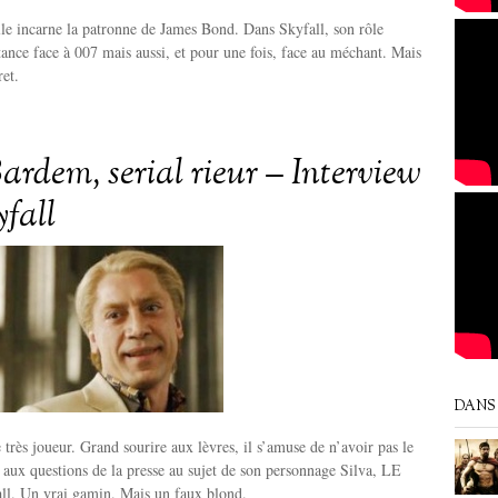
lle incarne la patronne de James Bond. Dans Skyfall, son rôle
ance face à 007 mais aussi, et pour une fois, face au méchant. Mais
ret.
ardem, serial rieur – Interview
yfall
DANS 
 très joueur. Grand sourire aux lèvres, il s’amuse de n’avoir pas le
 aux questions de la presse au sujet de son personnage Silva, LE
ll. Un vrai gamin. Mais un faux blond.