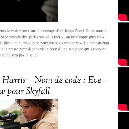
jours le maître-mot sur le tournage d’un James Bond. Si on nous a
Si je vous le dis, je devrais vous tuer », on ne compte plus les «
le film » et autre « Je ne peux pas vous répondre ». Le plateau était
 à la presse pour découvrir un bout d’une séquence qui s’annonce
 ce ne sera pas la seule.
Harris – Nom de code : Eve –
ew pour Skyfall