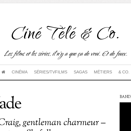
Ciné Télé & Co.
Les films et les séries, il n'y a que ça de vrai. Et de faux.
CINÉMA
SÉRIES/TVFILMS
SAGAS
MÉTIERS
& CO.
ade
BAND
Craig, gentleman charmeur –