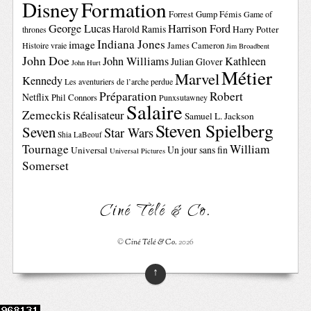
Disney
Formation
Forrest Gump
Fémis
Game of
George Lucas
Harrison Ford
Harold Ramis
Harry Potter
thrones
Indiana Jones
image
Histoire vraie
James Cameron
Jim Broadbent
John Doe
John Williams
Kathleen
Julian Glover
John Hurt
Métier
Marvel
Kennedy
Les aventuriers de l’arche perdue
Préparation
Robert
Netflix
Phil Connors
Punxsutawney
Salaire
Zemeckis
Réalisateur
Samuel L. Jackson
Steven Spielberg
Seven
Star Wars
Shia LaBeouf
Tournage
William
Un jour sans fin
Universal
Universal Pictures
Somerset
Ciné Télé & Co.
©
Ciné Télé & Co.
2026
↑