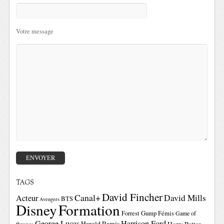
Votre message
TAGS
David Fincher
Canal+
David Mills
Acteur
BTS
Avengers
Disney
Formation
Forrest Gump
Fémis
Game of
George Lucas
Harrison Ford
Harold Ramis