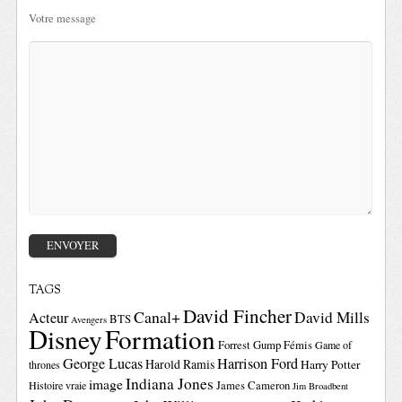
Votre message
TAGS
David Fincher
Canal+
David Mills
Acteur
BTS
Avengers
Disney
Formation
Forrest Gump
Fémis
Game of
George Lucas
Harrison Ford
Harold Ramis
Harry Potter
thrones
Indiana Jones
image
Histoire vraie
James Cameron
Jim Broadbent