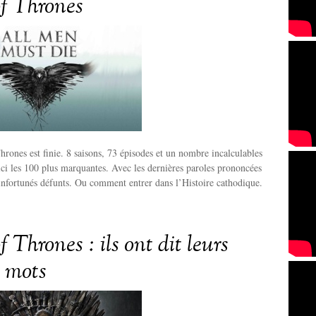
f Thrones
rones est finie. 8 saisons, 73 épisodes et un nombre incalculables
ci les 100 plus marquantes. Avec les dernières paroles prononcées
 infortunés défunts. Ou comment entrer dans l’Histoire cathodique.
Thrones : ils ont dit leurs
s mots