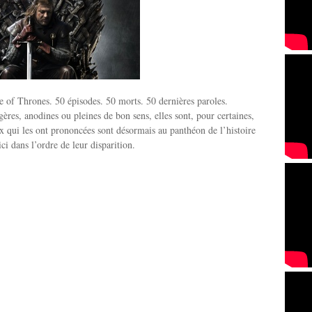
 of Thrones. 50 épisodes. 50 morts. 50 dernières paroles.
ères, anodines ou pleines de bon sens, elles sont, pour certaines,
x qui les ont prononcées sont désormais au panthéon de l’histoire
ici dans l’ordre de leur disparition.