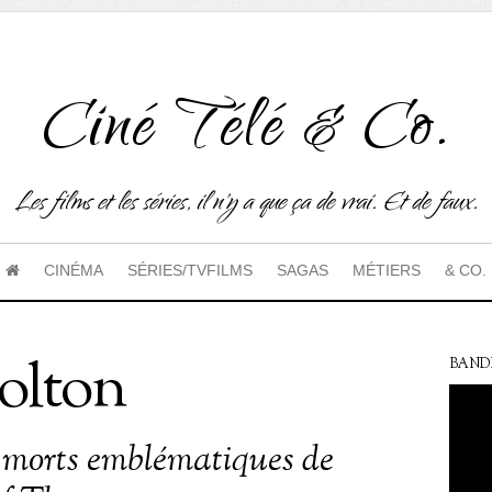
Ciné Télé & Co.
Les films et les séries, il n'y a que ça de vrai. Et de faux.
CINÉMA
SÉRIES/TVFILMS
SAGAS
MÉTIERS
& CO.
olton
BAND
 morts emblématiques de