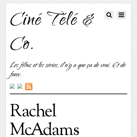
Ciné Télé &
Co.
Les films et les séries, il n'y a que ça de vrai. Et de
faux.
Rachel
McAdams