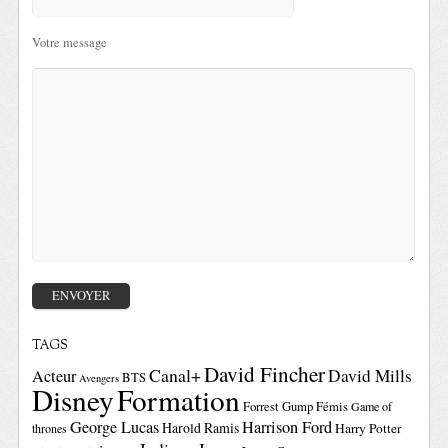
Votre message
TAGS
David Fincher
Canal+
David Mills
Acteur
BTS
Avengers
Disney
Formation
Forrest Gump
Fémis
Game of
George Lucas
Harrison Ford
Harold Ramis
Harry Potter
thrones