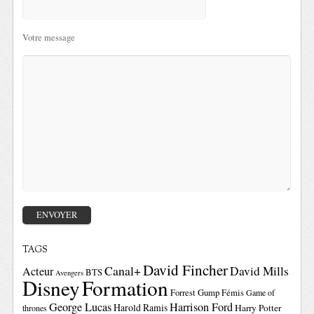
Votre message
TAGS
David Fincher
Canal+
David Mills
Acteur
BTS
Avengers
Disney
Formation
Forrest Gump
Fémis
Game of
George Lucas
Harrison Ford
Harold Ramis
Harry Potter
thrones