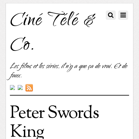
Ciné Télé &
Co.
Les films et les séries, il n'y a que ça de vrai. Et de
faux.
Peter Swords
King