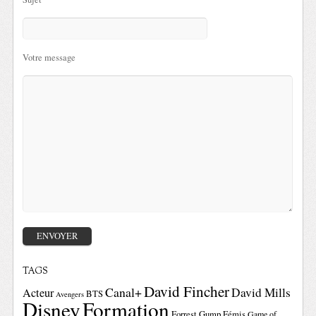
Votre message
TAGS
David Fincher
Canal+
David Mills
Acteur
BTS
Avengers
Disney
Formation
Forrest Gump
Fémis
Game of